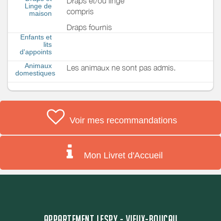
Draps et/ou linge
Linge de
compris
maison
Draps fournis
Enfants et
lits
d'appoints
Animaux
Les animaux ne sont pas admis.
domestiques
Voir mes recommandations
Mon Livret d'Accueil
APPARTEMENT LESPY - VIEUX-BOUCAU