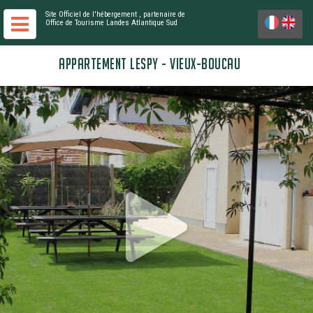
Site Officiel de l'hébergement
, partenaire de
Office de Tourisme Landes Atlantique Sud
APPARTEMENT LESPY - VIEUX-BOUCAU