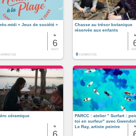
rès-midi « Jeux de société »
Chasse au trésor botanique
réservée aux enfants
le
l
6
AOUT
AO
CAPBRETON
CAPBRETON
éro céramique
PARCC : atelier " Surfart : pei
toi en surfeur" avec Gwendol
Le Ray, artiste peintre
le
l
6