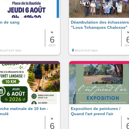
n de sang
Déambulation des échassiers
"Lous Tchanques Chalosse"
le
l
6
AOUT
AO
MOLIETS-ET-MAA
MOLIETS-ET-MAA
rche matinale de 10 km -
Exposition de peintures /
nulé
Quand l'art prend l'air
le
l
6