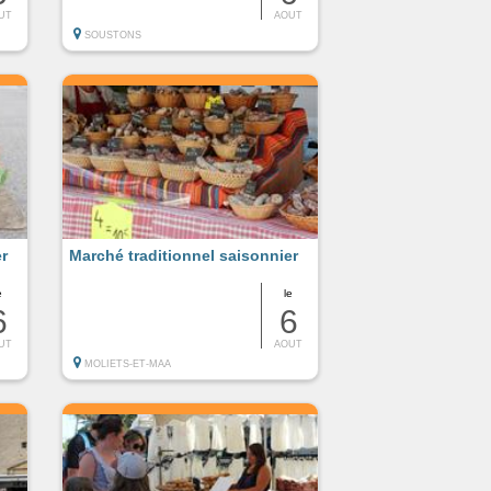
UT
AOUT
SOUSTONS
er
Marché traditionnel saisonnier
e
le
6
6
UT
AOUT
MOLIETS-ET-MAA