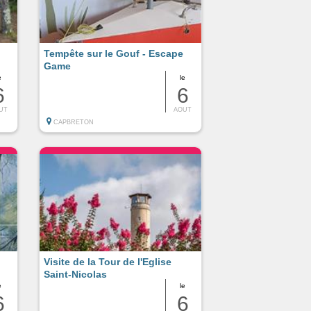
Tempête sur le Gouf - Escape
Game
e
le
6
6
UT
AOUT
CAPBRETON
Visite de la Tour de l'Eglise
Saint-Nicolas
e
le
6
6