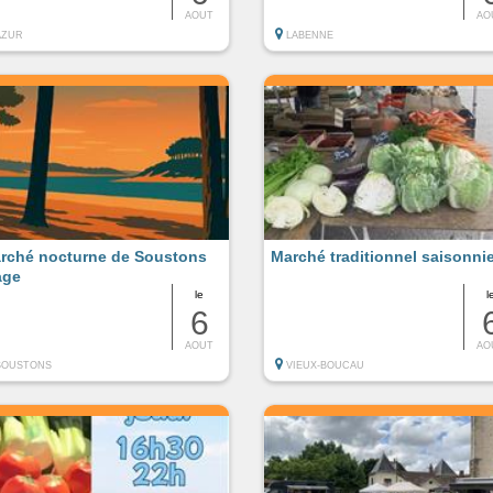
AOUT
AO
AZUR
LABENNE
rché nocturne de Soustons
Marché traditionnel saisonni
age
le
l
6
AOUT
AO
SOUSTONS
VIEUX-BOUCAU