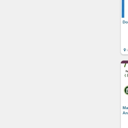
Do
Ma
An