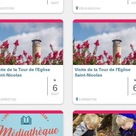
AOUT
AO
SOUSTONS
VIEUX-BOUCAU
site de la Tour de l'Eglise
Visite de la Tour de l'Eglise
int-Nicolas
Saint-Nicolas
le
l
6
AOUT
AO
CAPBRETON
CAPBRETON