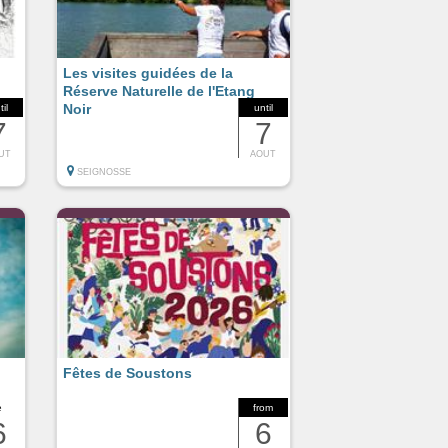
Les visites guidées de la
Réserve Naturelle de l'Etang
Noir
til
until
7
7
UT
AOUT
SEIGNOSSE
Fêtes de Soustons
e
from
6
6