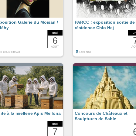
position Galerie du Moïsan /
PARCC : exposition sortie de
déhy
résidence Chlo Hej
until
un
6
AOUT
AO
VIEUX-BOUCAU
LABENNE
site à la miellerie Apis Mellona
Concours de Châteaux et
Sculptures de Sable
until
l
7