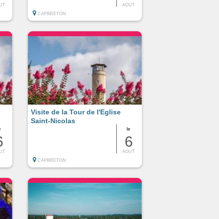
UT
AOUT
CAPBRETON
Visite de la Tour de l'Eglise
Saint-Nicolas
e
le
6
6
UT
AOUT
CAPBRETON