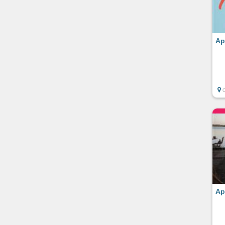
Ap
Ap