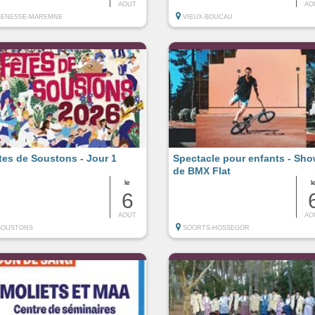
AOUT
AO
BENESSE-MAREMNE
VIEUX-BOUCAU
tes de Soustons - Jour 1
Spectacle pour enfants - Sh
de BMX Flat
le
l
6
AOUT
AO
SOUSTONS
SOORTS-HOSSEGOR