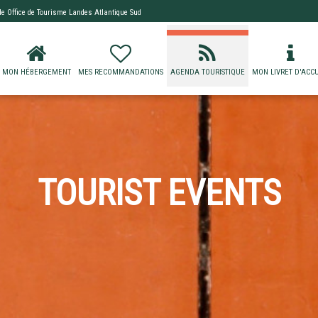
 de
Office de Tourisme Landes Atlantique Sud
MON HÉBERGEMENT
MES RECOMMANDATIONS
AGENDA TOURISTIQUE
MON LIVRET D'ACCU
TOURIST EVENTS