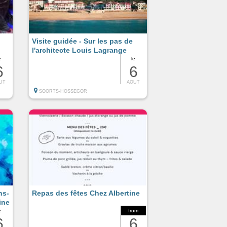
Visite guidée - Sur les pas de
l'architecte Louis Lagrange
e
le
6
6
UT
AOUT
SOORTS-HOSSEGOR
ns-
Repas des fêtes Chez Albertine
ine
e
from
6
6